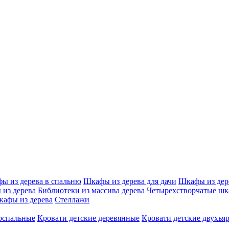
ы из дерева в спальню
Шкафы из дерева для дачи
Шкафы из дер
из дерева
Библиотеки из массива дерева
Четырехстворчатые шк
афы из дерева
Стеллажи
оспальные
Кровати детские деревянные
Кровати детские двухъя