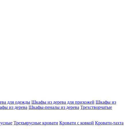
ева для одежды
Шкафы из дерева для прихожей
Шкафы из
афы из дерева
Шкафы-пеналы из дерева
Трехстворчатые
русные
Трехъярусные кровати
Кровати с ковкой
Кровати-тахта