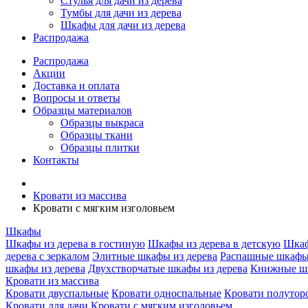
Стулья для дачи из дерева
Тумбы для дачи из дерева
Шкафы для дачи из дерева
Распродажа
Распродажа
Акции
Доставка и оплата
Вопросы и ответы
Образцы материалов
Образцы выкраса
Образцы ткани
Образцы плитки
Контакты
Кровати из массива
Кровати с мягким изголовьем
Шкафы
Шкафы из дерева в гостиную
Шкафы из дерева в детскую
Шкаф
дерева с зеркалом
Элитные шкафы из дерева
Распашные шкафы 
шкафы из дерева
Двухстворчатые шкафы из дерева
Книжные шк
Кровати из массива
Кровати двуспальные
Кровати односпальные
Кровати полутор
Кровати для дачи
Кровати с мягким изголовьем