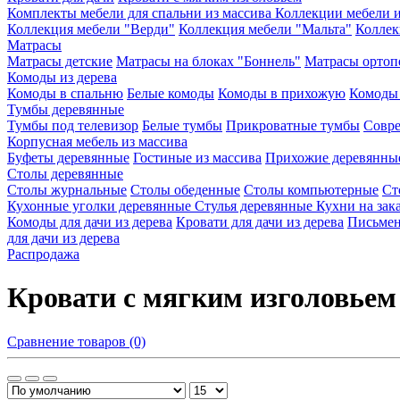
Комплекты мебели для спальни из массива
Коллекции мебели и
Коллекция мебели "Верди"
Коллекция мебели "Мальта"
Коллек
Матрасы
Матрасы детские
Матрасы на блоках "Боннель"
Матрасы ортоп
Комоды из дерева
Комоды в спальню
Белые комоды
Комоды в прихожую
Комоды 
Тумбы деревянные
Тумбы под телевизор
Белые тумбы
Прикроватные тумбы
Совр
Корпусная мебель из массива
Буфеты деревянные
Гостиные из массива
Прихожие деревянны
Столы деревянные
Столы журнальные
Столы обеденные
Столы компьютерные
Ст
Кухонные уголки деревянные
Стулья деревянные
Кухни на зак
Комоды для дачи из дерева
Кровати для дачи из дерева
Письмен
для дачи из дерева
Распродажа
Кровати с мягким изголовьем
Сравнение товаров (0)