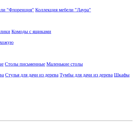
ели "Флоренция"
Коллекция мебели "Лаура"
олики
Комоды с ящиками
ихожую
ые
Столы письменные
Маленькие столы
ва
Стулья для дачи из дерева
Тумбы для дачи из дерева
Шкафы