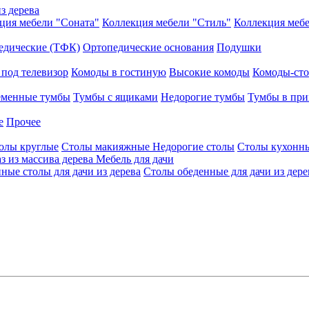
з дерева
ция мебели "Соната"
Коллекция мебели "Стиль"
Коллекция меб
едические (ТФК)
Ортопедические основания
Подушки
под телевизор
Комоды в гостиную
Высокие комоды
Комоды-ст
еменные тумбы
Тумбы с ящиками
Недорогие тумбы
Тумбы в пр
е
Прочее
олы круглые
Столы макияжные
Недорогие столы
Столы кухонн
аз из массива дерева
Мебель для дачи
ные столы для дачи из дерева
Столы обеденные для дачи из дере